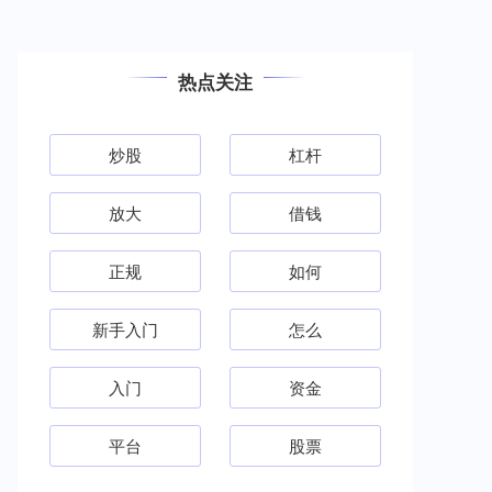
热点关注
炒股
杠杆
放大
借钱
正规
如何
新手入门
怎么
入门
资金
平台
股票