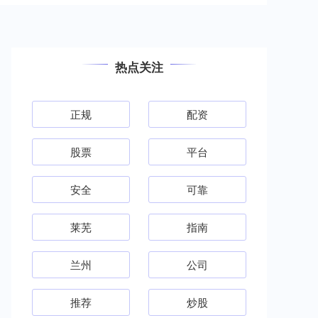
热点关注
正规
配资
股票
平台
安全
可靠
莱芜
指南
兰州
公司
推荐
炒股