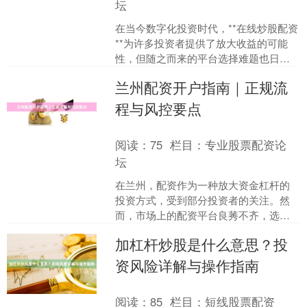
坛
在当今数字化投资时代，**在线炒股配资
**为许多投资者提供了放大收益的可能
性，但随之而来的平台选择难题也日益
凸显。面对市场上琳琅满目的**配资平台
兰州配资开户指南｜正规流
**，如何精准....
程与风控要点
阅读：
75
栏目：
专业股票配资论
坛
在兰州，配资作为一种放大资金杠杆的
投资方式，受到部分投资者的关注。然
而，市场上的配资平台良莠不齐，选择
正规渠道、了解开户流程与风控要点，
加杠杆炒股是什么意思？投
是保障资金安全的前提。本....
资风险详解与操作指南
阅读：
85
栏目：
短线股票配资