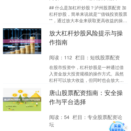
## 什么是加杠杆炒股？泸州股票配资 加
杠杆炒股，简单来说就是**借钱投资股票
**，通过放大本金来获取更高收益的操作
方式。投资者只需投入一部分自有资金
放大杠杆炒股风险提示与操
（保证金）....
作指南
阅读：
112
栏目：
短线股票配资
在股市投资中，杠杆炒股是一种通过借
入资金放大投资规模的操作方式。虽然
杠杆可以放大收益，但同时也会放大亏
损风险。本文将详细解析杠杆炒股的风
唐山股票配资指南：安全操
险，并提供操作指南，帮助....
作与平台选择
阅读：
54
栏目：
专业股票配资论
坛