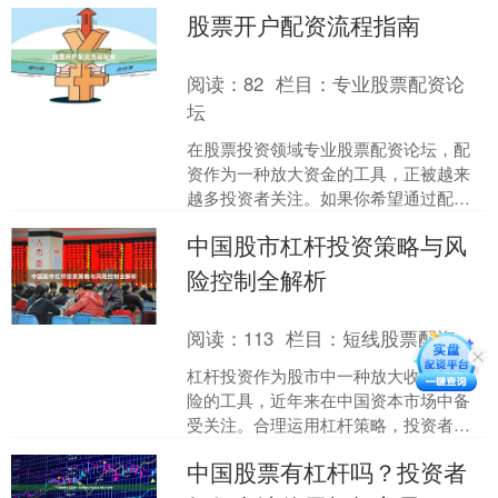
面对市场上众多配资平台，如何筛选正
股票开户配资流程指南
规公司、规避风险，成为投....
阅读：
82
栏目：
专业股票配资论
坛
在股票投资领域专业股票配资论坛，配
资作为一种放大资金的工具，正被越来
越多投资者关注。如果你希望通过配资
提升资金使用效率，那么掌握正确的股
中国股市杠杆投资策略与风
票开户配资流程至关重要。....
险控制全解析
阅读：
113
栏目：
短线股票配资
杠杆投资作为股市中一种放大收益与风
险的工具，近年来在中国资本市场中备
受关注。合理运用杠杆策略，投资者可
以在市场上涨时获得超额回报；但若控
中国股票有杠杆吗？投资者
制不当，也可能导致巨额亏....