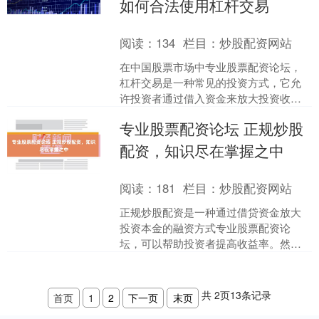
如何合法使用杠杆交易
阅读：
134
栏目：
炒股配资网站
在中国股票市场中专业股票配资论坛，
杠杆交易是一种常见的投资方式，它允
许投资者通过借入资金来放大投资收
益。然而，杠杆交易也伴随着较高的风
专业股票配资论坛 正规炒股
险，因此投资者需要了解其合....
配资，知识尽在掌握之中
阅读：
181
栏目：
炒股配资网站
正规炒股配资是一种通过借贷资金放大
投资本金的融资方式专业股票配资论
坛，可以帮助投资者提高收益率。然
而，在进行炒股配资之前，了解相关知
识至关重要。 * **选择合....
共
2
页
13
条记录
首页
1
2
下一页
末页