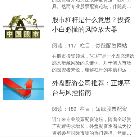
具。然而专业股票配资论坛，伴随高收
益预期而来的，是同样不容忽视的风险
股市杠杆是什么意思？投资
与合规问题。本文将围绕....
小白必懂的风险放大器
阅读：
117
栏目：
炒股配资网站
在股市投资领域，"杠杆"是一个既充满诱
惑又暗藏风险的关键词。对于初入市场
的投资者来说，理解杠杆的本质和运作
方式至关重要，因为它既能放大收益，
外盘配资公司推荐：正规平
也能加剧亏损。 ##....
台与风控指南
阅读：
189
栏目：
短线股票配资
近年来专业股票配资论坛，随着全球资
产配置需求增长，外盘配资逐渐成为投
资者参与国际市场的热门选择。然而，