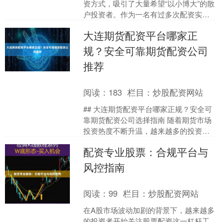
资方式，吸引了大量希望“以小博大”的散
户投资者。作为一名有过多次配资实操
经历的股民，我想结合自身经验，真实
大连期货配资平台哪家正
还原杠杆交易的全过程....
规？安全可靠期货配资公司
推荐
阅读：
183
栏目：
炒股配资网站
## 大连期货配资平台哪家正规？安全可
靠期货配资公司选择指南 随着期货市场
投资热度不断升温，越来越多的投资者
开始关注期货配资这一杠杆工具。在大
配资专业股票：合规平台与
连这座金融活跃的城....
风控指南
阅读：
99
栏目：
炒股配资网站
在A股市场波动加剧的背景下，越来越多
的投资者开始关注股票配资这一杠杆工